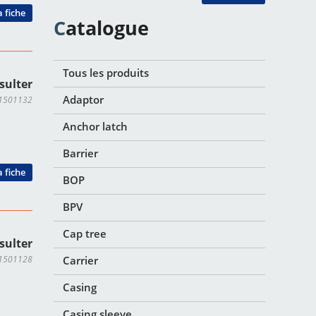
a fiche
Catalogue
Tous les produits
sulter
Adaptor
TI1501132
Anchor latch
Barrier
a fiche
BOP
BPV
Cap tree
sulter
TI1501128
Carrier
Casing
Casing sleeve