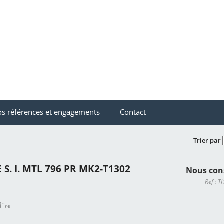
s références et engagements
Contact
Trier par
 S. I. MTL 796 PR MK2-T1302
Nous con
Ref : 
iÃ¨re