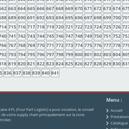
662
663
664
665
666
667
668
669
670
671
672
673
674
67
688
689
690
691
692
693
694
695
696
697
698
699
700
70
714
715
716
717
718
719
720
721
722
723
724
725
726
72
740
741
742
743
744
745
746
747
748
749
750
751
752
75
766
767
768
769
770
771
772
773
774
775
776
777
778
77
792
793
794
795
796
797
798
799
800
801
802
803
804
80
818
819
820
821
822
823
824
825
826
827
828
829
830
83
5
836
837
838
839
840
841
Menu :
ire 4 PL (Four Part Logistic) a pour vocation, le conseil
Accueil
de votre supply chain principalement sur la zone
Prestation
rolier.
Catalogue