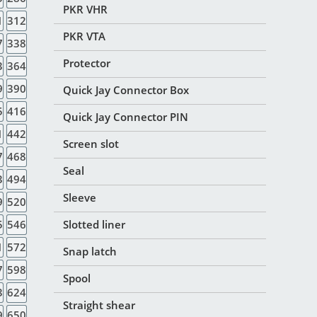
PKR VHR
1
312
PKR VTA
7
338
Protector
3
364
9
390
Quick Jay Connector Box
5
416
Quick Jay Connector PIN
1
442
Screen slot
7
468
Seal
3
494
Sleeve
9
520
5
546
Slotted liner
1
572
Snap latch
7
598
Spool
3
624
Straight shear
9
650