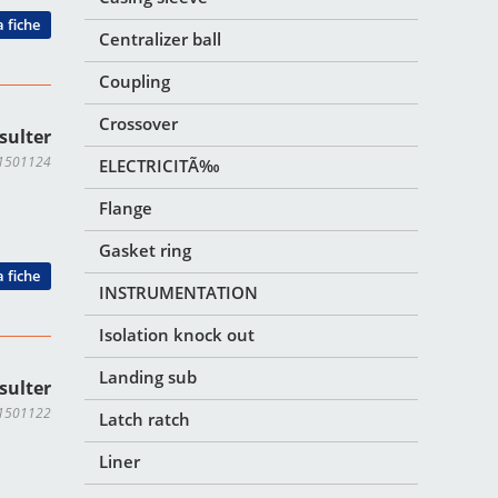
a fiche
Centralizer ball
Coupling
Crossover
sulter
TI1501124
ELECTRICITÃ‰
Flange
Gasket ring
a fiche
INSTRUMENTATION
Isolation knock out
Landing sub
sulter
TI1501122
Latch ratch
Liner