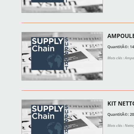
AMPOULE
QuantitÃ©: 14
Mots clés : Amp
KIT NETT
QuantitÃ©: 20
Mots clés : Nett