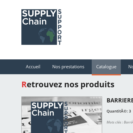
Accueil
Nos prestations
Catalogue
No
Retrouvez nos produits
BARRIERE
QuantitÃ©: 3
Mots clés : Barr