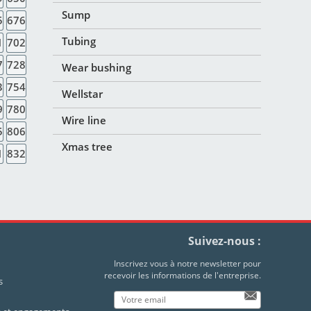
Sump
5
676
Tubing
1
702
7
728
Wear bushing
3
754
Wellstar
9
780
Wire line
5
806
Xmas tree
1
832
Suivez-nous :
Inscrivez vous à notre newsletter pour
recevoir les informations de l'entreprise.
s