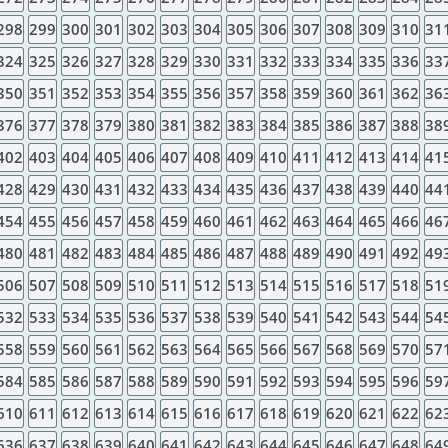
298
299
300
301
302
303
304
305
306
307
308
309
310
31
324
325
326
327
328
329
330
331
332
333
334
335
336
33
350
351
352
353
354
355
356
357
358
359
360
361
362
36
376
377
378
379
380
381
382
383
384
385
386
387
388
38
402
403
404
405
406
407
408
409
410
411
412
413
414
41
428
429
430
431
432
433
434
435
436
437
438
439
440
44
454
455
456
457
458
459
460
461
462
463
464
465
466
46
480
481
482
483
484
485
486
487
488
489
490
491
492
49
506
507
508
509
510
511
512
513
514
515
516
517
518
51
532
533
534
535
536
537
538
539
540
541
542
543
544
54
558
559
560
561
562
563
564
565
566
567
568
569
570
57
584
585
586
587
588
589
590
591
592
593
594
595
596
59
610
611
612
613
614
615
616
617
618
619
620
621
622
62
636
637
638
639
640
641
642
643
644
645
646
647
648
64