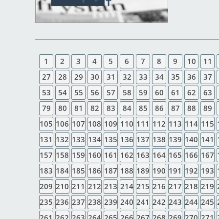
1
2
3
4
5
6
7
8
9
10
11
27
28
29
30
31
32
33
34
35
36
37
53
54
55
56
57
58
59
60
61
62
63
79
80
81
82
83
84
85
86
87
88
89
105
106
107
108
109
110
111
112
113
114
115
131
132
133
134
135
136
137
138
139
140
141
157
158
159
160
161
162
163
164
165
166
167
183
184
185
186
187
188
189
190
191
192
193
209
210
211
212
213
214
215
216
217
218
219
235
236
237
238
239
240
241
242
243
244
245
261
262
263
264
265
266
267
268
269
270
271