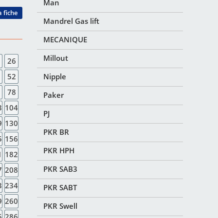
Man
a fiche
Mandrel Gas lift
MECANIQUE
Millout
26
52
Nipple
78
Paker
3
104
PJ
9
130
PKR BR
5
156
PKR HPH
1
182
PKR SAB3
7
208
3
234
PKR SABT
9
260
PKR Swell
5
286