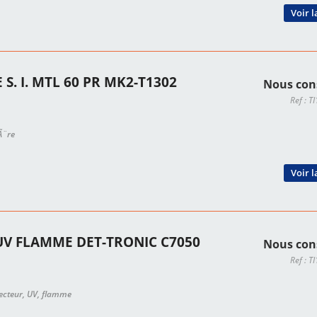
Voir l
 S. I. MTL 60 PR MK2-T1302
Nous con
Ref : 
iÃ¨re
Voir l
UV FLAMME DET-TRONIC C7050
Nous con
Ref : 
tecteur, UV, flamme