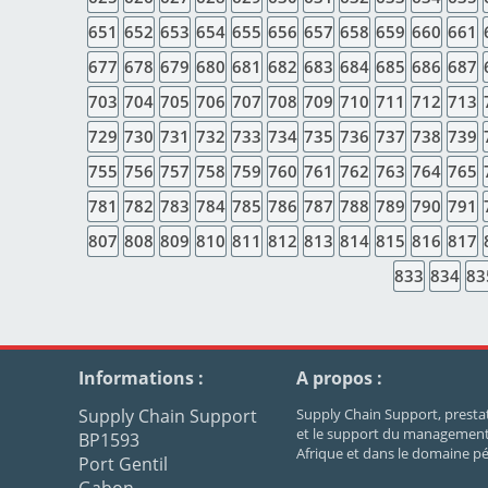
651
652
653
654
655
656
657
658
659
660
661
677
678
679
680
681
682
683
684
685
686
687
703
704
705
706
707
708
709
710
711
712
713
729
730
731
732
733
734
735
736
737
738
739
755
756
757
758
759
760
761
762
763
764
765
781
782
783
784
785
786
787
788
789
790
791
807
808
809
810
811
812
813
814
815
816
817
833
834
83
Informations :
A propos :
Supply Chain Support
Supply Chain Support, prestata
et le support du management 
BP1593
Afrique et dans le domaine pét
Port Gentil
Gabon