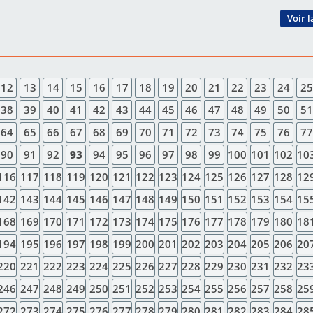
Voir l
12
13
14
15
16
17
18
19
20
21
22
23
24
25
38
39
40
41
42
43
44
45
46
47
48
49
50
51
64
65
66
67
68
69
70
71
72
73
74
75
76
77
90
91
92
93
94
95
96
97
98
99
100
101
102
10
116
117
118
119
120
121
122
123
124
125
126
127
128
12
142
143
144
145
146
147
148
149
150
151
152
153
154
15
168
169
170
171
172
173
174
175
176
177
178
179
180
18
194
195
196
197
198
199
200
201
202
203
204
205
206
20
220
221
222
223
224
225
226
227
228
229
230
231
232
23
246
247
248
249
250
251
252
253
254
255
256
257
258
25
272
273
274
275
276
277
278
279
280
281
282
283
284
28