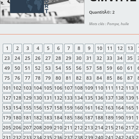
QuantitÃ©: 2
Mots clés : Pompe, huile
1
2
3
4
5
6
7
8
9
10
11
12
13
23
24
25
26
27
28
29
30
31
32
33
34
35
49
50
51
52
53
54
55
56
57
58
59
60
61
75
76
77
78
79
80
81
82
83
84
85
86
87
101
102
103
104
105
106
107
108
109
110
111
112
113
1
127
128
129
130
131
132
133
134
135
136
137
138
139
1
153
154
155
156
157
158
159
160
161
162
163
164
165
1
179
180
181
182
183
184
185
186
187
188
189
190
191
1
205
206
207
208
209
210
211
212
213
214
215
216
217
2
231
232
233
234
235
236
237
238
239
240
241
242
243
2