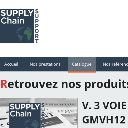
Accueil
Nos prestations
Catalogue
Nos référen
Retrouvez nos produit
V. 3 VOI
GMVH12