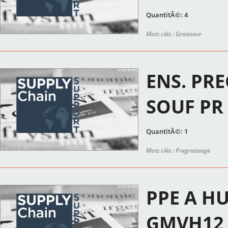
QuantitÃ©: 4
Mots clés : Graisseur
ENS. PR
SOUF PR
QuantitÃ©: 1
Mots clés : Pregraissage
PPE A HU
GMVH12