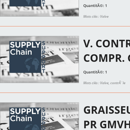
QuantitÃ©: 1
Mots clés : Valve
V. CONT
COMPR.
QuantitÃ©: 1
Mots clés : Valve, contrÃ´le
GRAISSE
PR GMV