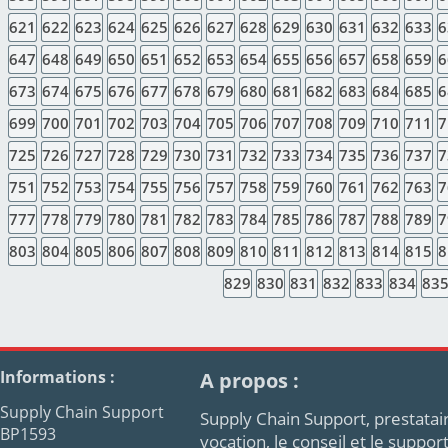
621
622
623
624
625
626
627
628
629
630
631
632
633
6
647
648
649
650
651
652
653
654
655
656
657
658
659
6
673
674
675
676
677
678
679
680
681
682
683
684
685
6
699
700
701
702
703
704
705
706
707
708
709
710
711
7
725
726
727
728
729
730
731
732
733
734
735
736
737
7
751
752
753
754
755
756
757
758
759
760
761
762
763
7
777
778
779
780
781
782
783
784
785
786
787
788
789
7
803
804
805
806
807
808
809
810
811
812
813
814
815
8
829
830
831
832
833
834
83
Informations :
A propos :
Supply Chain Support
Supply Chain Support, prestatair
BP1593
vocation, le conseil et le supp