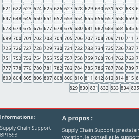
621
622
623
624
625
626
627
628
629
630
631
632
633
6
647
648
649
650
651
652
653
654
655
656
657
658
659
6
673
674
675
676
677
678
679
680
681
682
683
684
685
6
699
700
701
702
703
704
705
706
707
708
709
710
711
7
725
726
727
728
729
730
731
732
733
734
735
736
737
7
751
752
753
754
755
756
757
758
759
760
761
762
763
7
777
778
779
780
781
782
783
784
785
786
787
788
789
7
803
804
805
806
807
808
809
810
811
812
813
814
815
8
829
830
831
832
833
834
83
Informations :
A propos :
Supply Chain Support
Supply Chain Support, prestatair
BP1593
vocation, le conseil et le supp