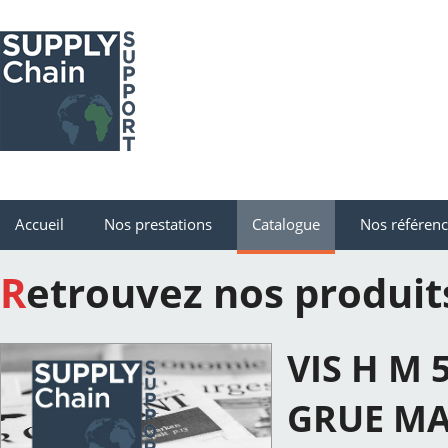
Accueil
Nos prestations
Catalogue
Nos référen
Retrouvez nos produit
VIS H M 
GRUE M