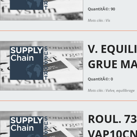
QuantitÃ©: 90
Mots clés : Vis
V. EQUIL
GRUE M
QuantitÃ©: 0
Mots clés : Valve, equilibrage
ROUL. 73
VAP10CN