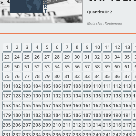
QuantitÃ©: 2
Mots clés : Roulement
1
2
3
4
5
6
7
8
9
10
11
12
13
23
24
25
26
27
28
29
30
31
32
33
34
35
49
50
51
52
53
54
55
56
57
58
59
60
61
75
76
77
78
79
80
81
82
83
84
85
86
87
101
102
103
104
105
106
107
108
109
110
111
112
113
1
127
128
129
130
131
132
133
134
135
136
137
138
139
1
153
154
155
156
157
158
159
160
161
162
163
164
165
1
179
180
181
182
183
184
185
186
187
188
189
190
191
1
205
206
207
208
209
210
211
212
213
214
215
216
217
2
231
232
233
234
235
236
237
238
239
240
241
242
243
2