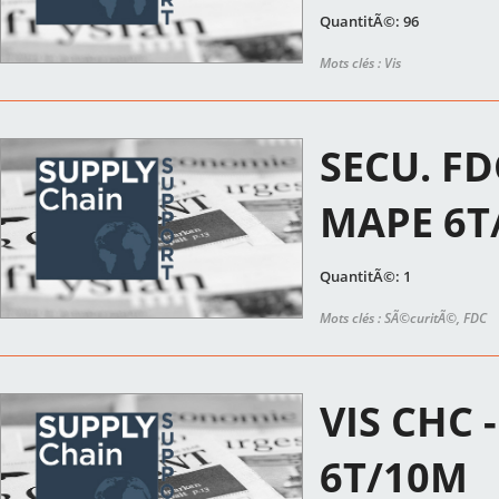
QuantitÃ©: 96
Mots clés : Vis
SECU. F
MAPE 6T
QuantitÃ©: 1
Mots clés : SÃ©curitÃ©, FDC
VIS CHC 
6T/10M