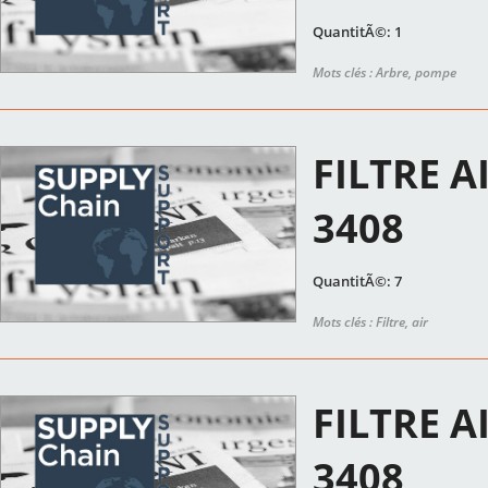
QuantitÃ©: 1
Mots clés : Arbre, pompe
FILTRE A
3408
QuantitÃ©: 7
Mots clés : Filtre, air
FILTRE A
3408