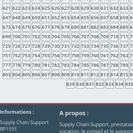
621
622
623
624
625
626
627
628
629
630
631
632
633
6
647
648
649
650
651
652
653
654
655
656
657
658
659
6
673
674
675
676
677
678
679
680
681
682
683
684
685
6
699
700
701
702
703
704
705
706
707
708
709
710
711
7
725
726
727
728
729
730
731
732
733
734
735
736
737
7
751
752
753
754
755
756
757
758
759
760
761
762
763
7
777
778
779
780
781
782
783
784
785
786
787
788
789
7
803
804
805
806
807
808
809
810
811
812
813
814
815
8
829
830
831
832
833
834
83
Informations :
A propos :
Supply Chain Support
Supply Chain Support, prestatair
BP1593
vocation, le conseil et le supp