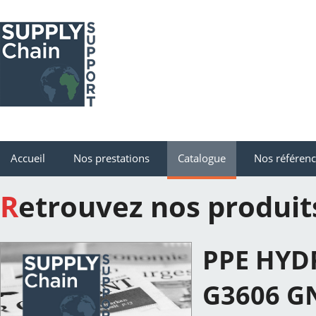
Accueil
Nos prestations
Catalogue
Nos référen
Retrouvez nos produit
PPE HYD
G3606 