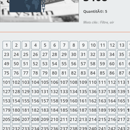
QuantitÃ©: 5
Mots clés : Filtre, air
1
2
3
4
5
6
7
8
9
10
11
12
13
23
24
25
26
27
28
29
30
31
32
33
34
35
49
50
51
52
53
54
55
56
57
58
59
60
61
75
76
77
78
79
80
81
82
83
84
85
86
87
101
102
103
104
105
106
107
108
109
110
111
112
113
1
127
128
129
130
131
132
133
134
135
136
137
138
139
1
153
154
155
156
157
158
159
160
161
162
163
164
165
1
179
180
181
182
183
184
185
186
187
188
189
190
191
1
205
206
207
208
209
210
211
212
213
214
215
216
217
2
231
232
233
234
235
236
237
238
239
240
241
242
243
2