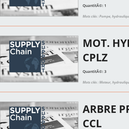
QuantitÃ©: 1
Mots clés : Pompe, hydrauliq
MOT. HY
CPLZ
QuantitÃ©: 3
Mots clés : Moteur, hydrauliq
ARBRE PR
CCL