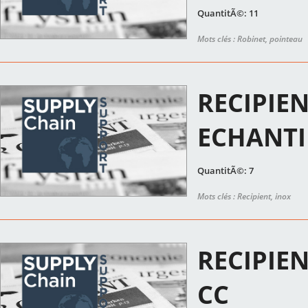
QuantitÃ©: 11
Mots clés : Robinet, pointeau
RECIPIEN
ECHANT
QuantitÃ©: 7
Mots clés : Recipient, inox
RECIPIE
CC