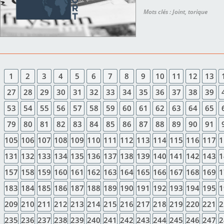
Mots clés : Joint, torique
1
2
3
4
5
6
7
8
9
10
11
12
13
27
28
29
30
31
32
33
34
35
36
37
38
39
53
54
55
56
57
58
59
60
61
62
63
64
65
79
80
81
82
83
84
85
86
87
88
89
90
91
105
106
107
108
109
110
111
112
113
114
115
116
117
1
131
132
133
134
135
136
137
138
139
140
141
142
143
1
157
158
159
160
161
162
163
164
165
166
167
168
169
1
183
184
185
186
187
188
189
190
191
192
193
194
195
1
209
210
211
212
213
214
215
216
217
218
219
220
221
2
235
236
237
238
239
240
241
242
243
244
245
246
247
2