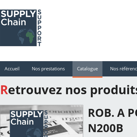
Accueil
Nos prestations
Catalogue
Nos référen
Retrouvez nos produit
ROB. A P
N200B