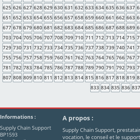
625
626
627
628
629
630
631
632
633
634
635
636
637
6
651
652
653
654
655
656
657
658
659
660
661
662
663
6
677
678
679
680
681
682
683
684
685
686
687
688
689
6
703
704
705
706
707
708
709
710
711
712
713
714
715
7
729
730
731
732
733
734
735
736
737
738
739
740
741
7
755
756
757
758
759
760
761
762
763
764
765
766
767
7
781
782
783
784
785
786
787
788
789
790
791
792
793
7
807
808
809
810
811
812
813
814
815
816
817
818
819
8
833
834
835
836
83
Informations :
A propos :
Supply Chain Support
Supply Chain Support, prestatair
BP1593
vocation, le conseil et le supp