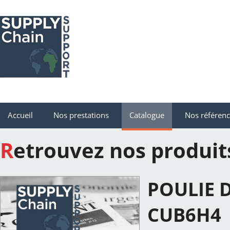
Accueil
Nos prestations
Catalogue
Nos référen
Retrouvez nos produit
POULIE 
CUB6H4