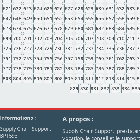
621
622
623
624
625
626
627
628
629
630
631
632
633
6
647
648
649
650
651
652
653
654
655
656
657
658
659
6
673
674
675
676
677
678
679
680
681
682
683
684
685
6
699
700
701
702
703
704
705
706
707
708
709
710
711
7
725
726
727
728
729
730
731
732
733
734
735
736
737
7
751
752
753
754
755
756
757
758
759
760
761
762
763
7
777
778
779
780
781
782
783
784
785
786
787
788
789
7
803
804
805
806
807
808
809
810
811
812
813
814
815
8
829
830
831
832
833
834
83
Informations :
A propos :
Supply Chain Support
Supply Chain Support, prestatair
BP1593
vocation, le conseil et le supp