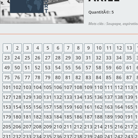
QuantitÃ©: 5
Mots clés : Soupape, aspiratio
1
2
3
4
5
6
7
8
9
10
11
12
13
23
24
25
26
27
28
29
30
31
32
33
34
35
49
50
51
52
53
54
55
56
57
58
59
60
61
75
76
77
78
79
80
81
82
83
84
85
86
87
101
102
103
104
105
106
107
108
109
110
111
112
113
1
127
128
129
130
131
132
133
134
135
136
137
138
139
1
153
154
155
156
157
158
159
160
161
162
163
164
165
1
179
180
181
182
183
184
185
186
187
188
189
190
191
1
205
206
207
208
209
210
211
212
213
214
215
216
217
2
231
232
233
234
235
236
237
238
239
240
241
242
243
2