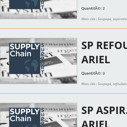
QuantitÃ©: 2
Mots clés : Soupape, aspiratio
SP REFO
ARIEL
QuantitÃ©: 3
Mots clés : Soupape, refoulem
SP ASPIR
ARIEL