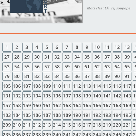
Mots clés : LÃ¨ve, soupape
1
2
3
4
5
6
7
8
9
10
11
12
13
27
28
29
30
31
32
33
34
35
36
37
38
39
53
54
55
56
57
58
59
60
61
62
63
64
65
79
80
81
82
83
84
85
86
87
88
89
90
91
105
106
107
108
109
110
111
112
113
114
115
116
117
1
131
132
133
134
135
136
137
138
139
140
141
142
143
1
157
158
159
160
161
162
163
164
165
166
167
168
169
1
183
184
185
186
187
188
189
190
191
192
193
194
195
1
209
210
211
212
213
214
215
216
217
218
219
220
221
2
235
236
237
238
239
240
241
242
243
244
245
246
247
2