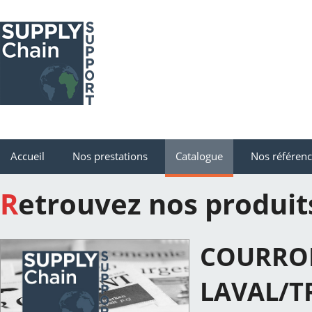
Accueil
Nos prestations
Catalogue
Nos référen
Retrouvez nos produit
COURROI
LAVAL/T