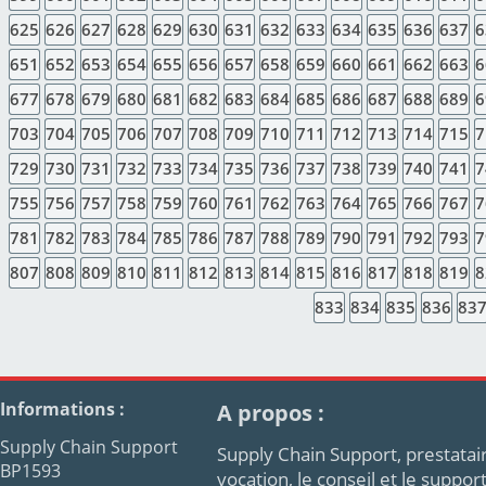
625
626
627
628
629
630
631
632
633
634
635
636
637
6
651
652
653
654
655
656
657
658
659
660
661
662
663
6
677
678
679
680
681
682
683
684
685
686
687
688
689
6
703
704
705
706
707
708
709
710
711
712
713
714
715
7
729
730
731
732
733
734
735
736
737
738
739
740
741
7
755
756
757
758
759
760
761
762
763
764
765
766
767
7
781
782
783
784
785
786
787
788
789
790
791
792
793
7
807
808
809
810
811
812
813
814
815
816
817
818
819
8
833
834
835
836
83
Informations :
A propos :
Supply Chain Support
Supply Chain Support, prestatair
BP1593
vocation, le conseil et le supp