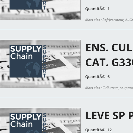
QuantitÃ©: 1
Mots clés : Refrigerateur, huil
ENS. CUL
CAT. G33
QuantitÃ©: 6
Mots clés : Culbuteur, soupap
LEVE SP 
QuantitÃ©: 12