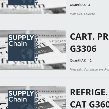
QuantitÃ©: 3
Mots clés : Courroie
CART. P
G3306
QuantitÃ©: 12
Mots clés : Cartouche, prech
REFRIGE.
CAT G36