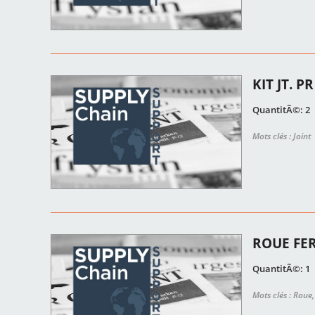
KIT JT. P
QuantitÃ©: 2
Mots clés : Joint
ROUE FE
QuantitÃ©: 1
Mots clés : Rou