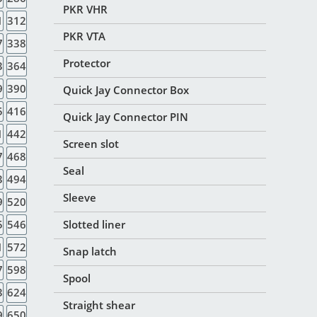
PKR VHR
1
312
PKR VTA
7
338
Protector
3
364
9
390
Quick Jay Connector Box
5
416
Quick Jay Connector PIN
1
442
Screen slot
7
468
Seal
3
494
Sleeve
9
520
5
546
Slotted liner
1
572
Snap latch
7
598
Spool
3
624
Straight shear
9
650