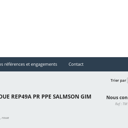
s références et engagements
Contact
Trier par
OUE REP49A PR PPE SALMSON GIM
Nous con
Ref : T
, roue