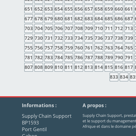
651
652
653
654
655
656
657
658
659
660
661
677
678
679
680
681
682
683
684
685
686
687
703
704
705
706
707
708
709
710
711
712
713
729
730
731
732
733
734
735
736
737
738
739
755
756
757
758
759
760
761
762
763
764
765
781
782
783
784
785
786
787
788
789
790
791
807
808
809
810
811
812
813
814
815
816
817
833
834
83
Informations :
A propos :
Supply Chain Support
Supply Chain Support, prestata
et le support du management 
BP1593
Afrique et dans le domaine pét
Port Gentil
Gabon