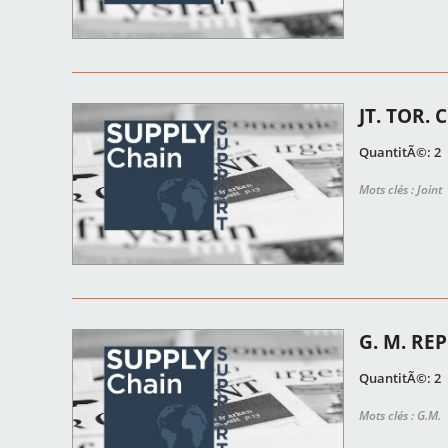
JT. TOR.
QuantitÃ©: 2
Mots clés : Joint
G. M. RE
QuantitÃ©: 2
Mots clés : G.M.