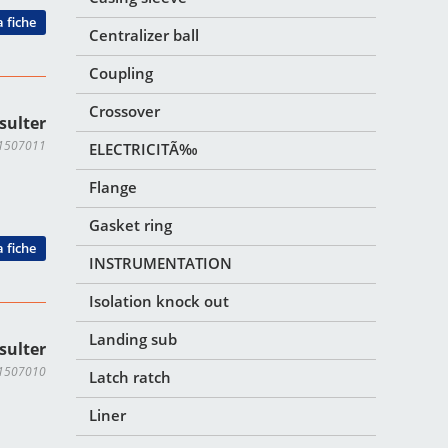
a fiche
Centralizer ball
Coupling
Crossover
sulter
M1507011
ELECTRICITÃ‰
Flange
Gasket ring
a fiche
INSTRUMENTATION
Isolation knock out
Landing sub
sulter
M1507010
Latch ratch
Liner