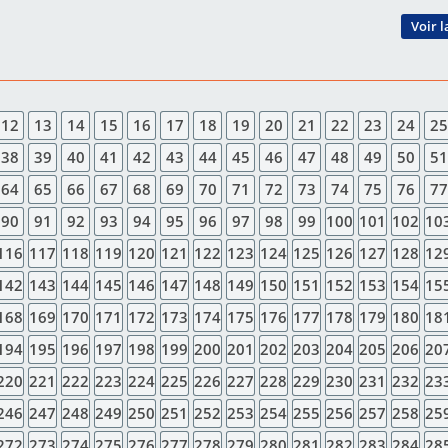
Voir l
12
13
14
15
16
17
18
19
20
21
22
23
24
25
38
39
40
41
42
43
44
45
46
47
48
49
50
51
64
65
66
67
68
69
70
71
72
73
74
75
76
77
90
91
92
93
94
95
96
97
98
99
100
101
102
10
116
117
118
119
120
121
122
123
124
125
126
127
128
12
142
143
144
145
146
147
148
149
150
151
152
153
154
15
168
169
170
171
172
173
174
175
176
177
178
179
180
18
194
195
196
197
198
199
200
201
202
203
204
205
206
20
220
221
222
223
224
225
226
227
228
229
230
231
232
23
246
247
248
249
250
251
252
253
254
255
256
257
258
25
272
273
274
275
276
277
278
279
280
281
282
283
284
28