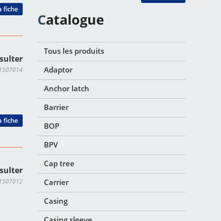
a fiche
Catalogue
Tous les produits
sulter
Adaptor
M1507014
Anchor latch
Barrier
a fiche
BOP
BPV
Cap tree
sulter
M1507012
Carrier
Casing
Casing sleeve