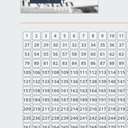
1
2
3
4
5
6
7
8
9
10
11
27
28
29
30
31
32
33
34
35
36
37
53
54
55
56
57
58
59
60
61
62
63
79
80
81
82
83
84
85
86
87
88
89
105
106
107
108
109
110
111
112
113
114
115
131
132
133
134
135
136
137
138
139
140
141
157
158
159
160
161
162
163
164
165
166
167
183
184
185
186
187
188
189
190
191
192
193
209
210
211
212
213
214
215
216
217
218
219
235
236
237
238
239
240
241
242
243
244
245
261
262
263
264
265
266
267
268
269
270
271