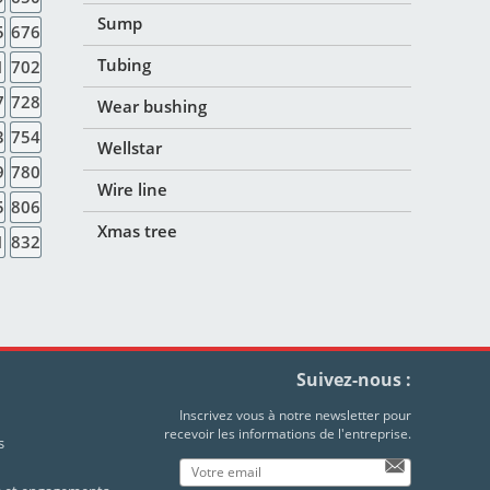
Sump
5
676
Tubing
1
702
7
728
Wear bushing
3
754
Wellstar
9
780
Wire line
5
806
Xmas tree
1
832
Suivez-nous :
Inscrivez vous à notre newsletter pour
recevoir les informations de l'entreprise.
s