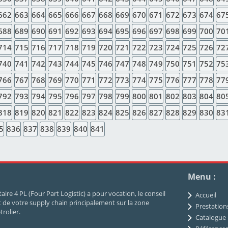
662
663
664
665
666
667
668
669
670
671
672
673
674
67
688
689
690
691
692
693
694
695
696
697
698
699
700
70
714
715
716
717
718
719
720
721
722
723
724
725
726
72
740
741
742
743
744
745
746
747
748
749
750
751
752
75
766
767
768
769
770
771
772
773
774
775
776
777
778
77
792
793
794
795
796
797
798
799
800
801
802
803
804
80
818
819
820
821
822
823
824
825
826
827
828
829
830
83
5
836
837
838
839
840
841
Menu :
ire 4 PL (Four Part Logistic) a pour vocation, le conseil
Accueil
de votre supply chain principalement sur la zone
Prestation
rolier.
Catalogue