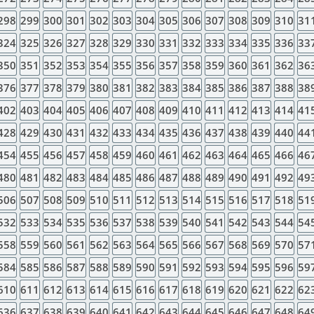
298
299
300
301
302
303
304
305
306
307
308
309
310
31
324
325
326
327
328
329
330
331
332
333
334
335
336
33
350
351
352
353
354
355
356
357
358
359
360
361
362
36
376
377
378
379
380
381
382
383
384
385
386
387
388
38
402
403
404
405
406
407
408
409
410
411
412
413
414
41
428
429
430
431
432
433
434
435
436
437
438
439
440
44
454
455
456
457
458
459
460
461
462
463
464
465
466
46
480
481
482
483
484
485
486
487
488
489
490
491
492
49
506
507
508
509
510
511
512
513
514
515
516
517
518
51
532
533
534
535
536
537
538
539
540
541
542
543
544
54
558
559
560
561
562
563
564
565
566
567
568
569
570
57
584
585
586
587
588
589
590
591
592
593
594
595
596
59
610
611
612
613
614
615
616
617
618
619
620
621
622
62
636
637
638
639
640
641
642
643
644
645
646
647
648
64