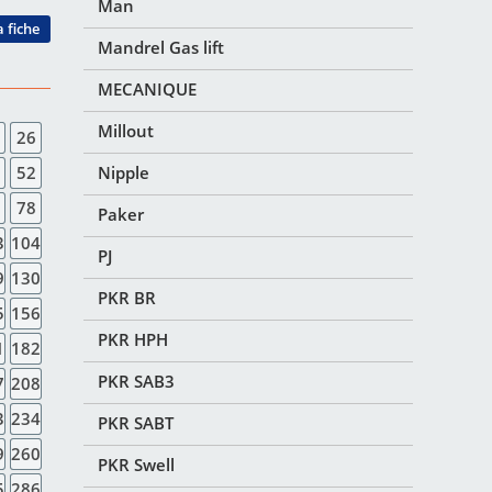
Man
a fiche
Mandrel Gas lift
MECANIQUE
Millout
26
52
Nipple
78
Paker
3
104
PJ
9
130
PKR BR
5
156
PKR HPH
1
182
PKR SAB3
7
208
3
234
PKR SABT
9
260
PKR Swell
5
286