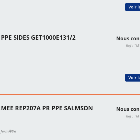
Voir l
R PPE SIDES GET1000E131/2
Nous con
Ref : T
Voir l
RMEE REP207A PR PPE SALMSON
Nous con
Ref : T
e, fermÃ©e