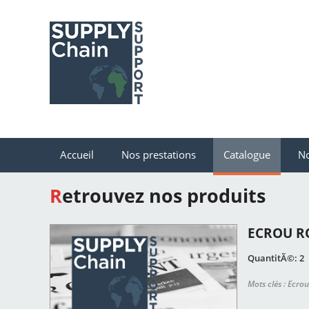
Accueil
Nos prestations
Catalogue
No
Retrouvez nos produits
ECROU R
QuantitÃ©: 2
Mots clés : Ecrou