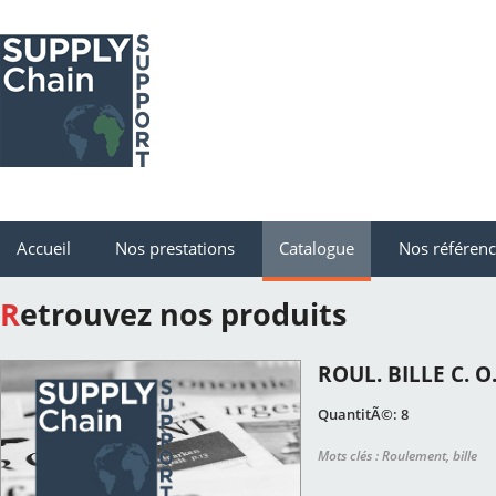
Accueil
Nos prestations
Catalogue
Nos référen
Retrouvez nos produits
ROUL. BILLE C. O
QuantitÃ©: 8
Mots clés : Roulement, bille