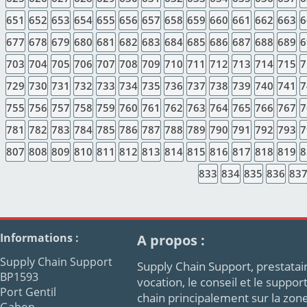
651
652
653
654
655
656
657
658
659
660
661
662
663
6
677
678
679
680
681
682
683
684
685
686
687
688
689
6
703
704
705
706
707
708
709
710
711
712
713
714
715
7
729
730
731
732
733
734
735
736
737
738
739
740
741
7
755
756
757
758
759
760
761
762
763
764
765
766
767
7
781
782
783
784
785
786
787
788
789
790
791
792
793
7
807
808
809
810
811
812
813
814
815
816
817
818
819
8
833
834
835
836
83
Informations :
A propos :
Supply Chain Support
Supply Chain Support, prestatair
BP1593
vocation, le conseil et le supp
Port Gentil
chain principalement sur la zon
Gabon