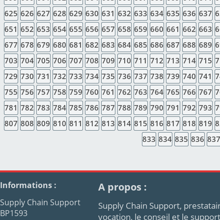
625
626
627
628
629
630
631
632
633
634
635
636
637
6
651
652
653
654
655
656
657
658
659
660
661
662
663
6
677
678
679
680
681
682
683
684
685
686
687
688
689
6
703
704
705
706
707
708
709
710
711
712
713
714
715
7
729
730
731
732
733
734
735
736
737
738
739
740
741
7
755
756
757
758
759
760
761
762
763
764
765
766
767
7
781
782
783
784
785
786
787
788
789
790
791
792
793
7
807
808
809
810
811
812
813
814
815
816
817
818
819
8
833
834
835
836
83
Informations :
A propos :
Supply Chain Support
Supply Chain Support, prestatair
BP1593
vocation, le conseil et le supp