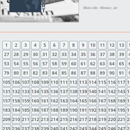
Mots clés : Moteur, air
1
2
3
4
5
6
7
8
9
10
11
12
13
27
28
29
30
31
32
33
34
35
36
37
38
39
53
54
55
56
57
58
59
60
61
62
63
64
65
79
80
81
82
83
84
85
86
87
88
89
90
91
105
106
107
108
109
110
111
112
113
114
115
116
117
1
131
132
133
134
135
136
137
138
139
140
141
142
143
1
157
158
159
160
161
162
163
164
165
166
167
168
169
1
183
184
185
186
187
188
189
190
191
192
193
194
195
1
209
210
211
212
213
214
215
216
217
218
219
220
221
2
235
236
237
238
239
240
241
242
243
244
245
246
247
2