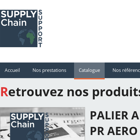
Accueil
Nos prestations
Catalogue
Nos référen
Retrouvez nos produit
PALIER A
PR AERO