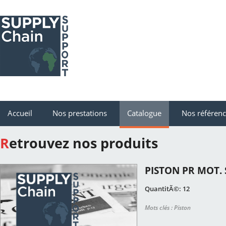
Accueil
Nos prestations
Catalogue
Nos référen
Retrouvez nos produits
PISTON PR MOT.
QuantitÃ©: 12
Mots clés : Piston