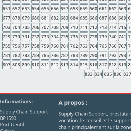
651
652
653
654
655
656
657
658
659
660
661
662
663
6
677
678
679
680
681
682
683
684
685
686
687
688
689
6
703
704
705
706
707
708
709
710
711
712
713
714
715
7
729
730
731
732
733
734
735
736
737
738
739
740
741
7
755
756
757
758
759
760
761
762
763
764
765
766
767
7
781
782
783
784
785
786
787
788
789
790
791
792
793
7
807
808
809
810
811
812
813
814
815
816
817
818
819
8
833
834
835
836
83
Informations :
A propos :
Supply Chain Support
Supply Chain Support, prestatair
BP1593
vocation, le conseil et le supp
Port Gentil
chain principalement sur la zon
Gabon