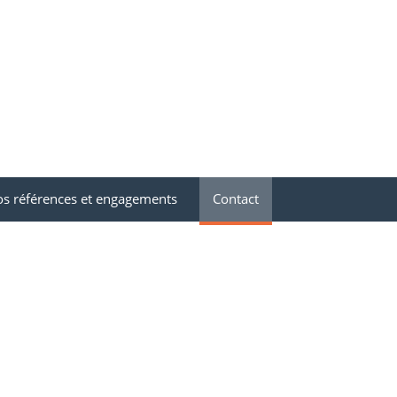
s références et engagements
Contact