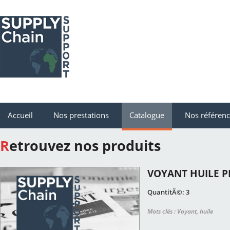
Accueil
Nos prestations
Catalogue
Nos référen
Retrouvez nos produits
VOYANT HUILE P
QuantitÃ©: 3
Mots clés : Voyant, huile