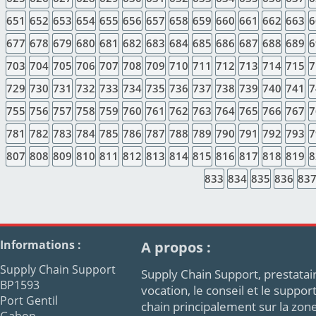
651
652
653
654
655
656
657
658
659
660
661
662
663
6
677
678
679
680
681
682
683
684
685
686
687
688
689
6
703
704
705
706
707
708
709
710
711
712
713
714
715
7
729
730
731
732
733
734
735
736
737
738
739
740
741
7
755
756
757
758
759
760
761
762
763
764
765
766
767
7
781
782
783
784
785
786
787
788
789
790
791
792
793
7
807
808
809
810
811
812
813
814
815
816
817
818
819
8
833
834
835
836
83
Informations :
A propos :
Supply Chain Support
Supply Chain Support, prestatair
BP1593
vocation, le conseil et le supp
Port Gentil
chain principalement sur la zon
Gabon