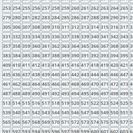
253
254
255
256
257
258
259
260
261
262
263
264
265
2
279
280
281
282
283
284
285
286
287
288
289
290
291
2
305
306
307
308
309
310
311
312
313
314
315
316
317
3
331
332
333
334
335
336
337
338
339
340
341
342
343
3
357
358
359
360
361
362
363
364
365
366
367
368
369
3
383
384
385
386
387
388
389
390
391
392
393
394
395
3
409
410
411
412
413
414
415
416
417
418
419
420
421
4
435
436
437
438
439
440
441
442
443
444
445
446
447
4
461
462
463
464
465
466
467
468
469
470
471
472
473
4
487
488
489
490
491
492
493
494
495
496
497
498
499
5
513
514
515
516
517
518
519
520
521
522
523
524
525
5
539
540
541
542
543
544
545
546
547
548
549
550
551
5
565
566
567
568
569
570
571
572
573
574
575
576
577
5
591
592
593
594
595
596
597
598
599
600
601
602
603
6