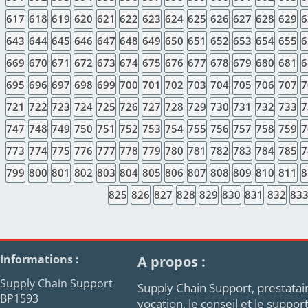
617
618
619
620
621
622
623
624
625
626
627
628
629
6
643
644
645
646
647
648
649
650
651
652
653
654
655
6
669
670
671
672
673
674
675
676
677
678
679
680
681
6
695
696
697
698
699
700
701
702
703
704
705
706
707
7
721
722
723
724
725
726
727
728
729
730
731
732
733
7
747
748
749
750
751
752
753
754
755
756
757
758
759
7
773
774
775
776
777
778
779
780
781
782
783
784
785
7
799
800
801
802
803
804
805
806
807
808
809
810
811
8
825
826
827
828
829
830
831
832
83
Informations :
A propos :
Supply Chain Support
Supply Chain Support, prestatair
BP1593
vocation, le conseil et le supp