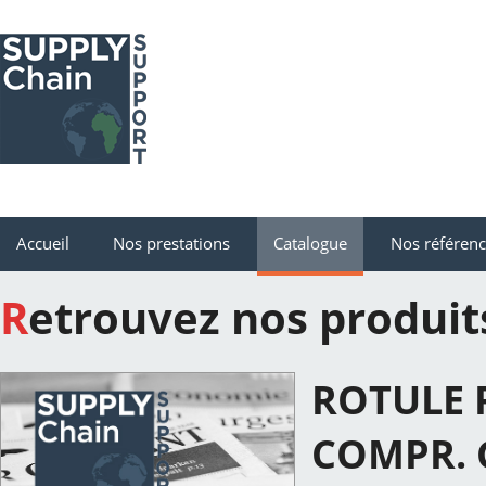
Accueil
Nos prestations
Catalogue
Nos référen
Retrouvez nos produit
ROTULE 
COMPR.