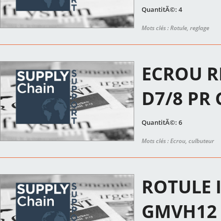
QuantitÃ©: 4
Mots clés : Rotule, reglage
ECROU R
D7/8 PR
QuantitÃ©: 6
Mots clés : Ecrou, culbuteur
ROTULE I
GMVH12