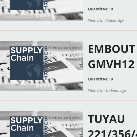
QuantitÃ©: 8
Mots clés : Rotule, tige
EMBOUT I
GMVH12
QuantitÃ©: 8
Mots clés : Embout, tige
TUYAU
221/356