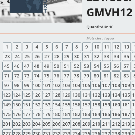
GMVH12
QuantitÃ©: 10
Mots clés : Tuyau
1
2
3
4
5
6
7
8
9
10
11
12
13
23
24
25
26
27
28
29
30
31
32
33
34
35
45
46
47
48
49
50
51
52
53
54
55
56
57
71
72
73
74
75
76
77
78
79
80
81
82
83
97
98
99
100
101
102
103
104
105
106
107
108
109
1
123
124
125
126
127
128
129
130
131
132
133
134
135
1
149
150
151
152
153
154
155
156
157
158
159
160
161
1
175
176
177
178
179
180
181
182
183
184
185
186
187
1
201
202
203
204
205
206
207
208
209
210
211
212
213
2
227
228
229
230
231
232
233
234
235
236
237
238
239
2