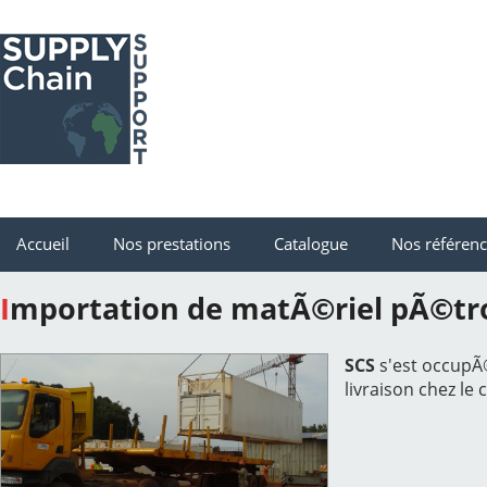
Accueil
Nos prestations
Catalogue
Nos référen
Importation de matÃ©riel pÃ©tro
SCS
s'est occupÃ©
livraison chez le c