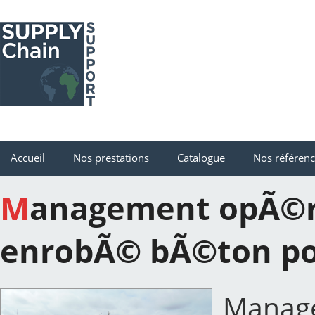
Accueil
Nos prestations
Catalogue
Nos référen
Management opÃ©rationnel de 23km de pipe
enrobÃ© bÃ©ton pou
Manage