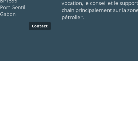
BP1593
vocation, le conseil et le supp
Port Gentil
chain principalement sur la zon
Gabon
pétrolier.
Contact