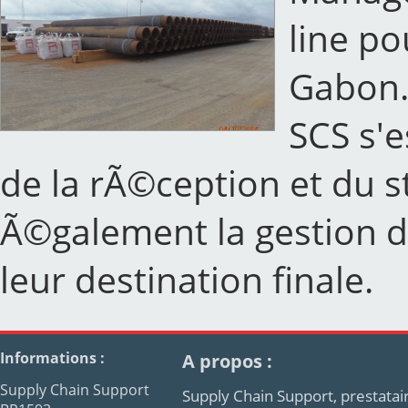
line po
Gabon
SCS s'e
de la rÃ©ception et du s
Ã©galement la gestion d
leur destination finale.
Informations :
A propos :
Supply Chain Support
Supply Chain Support, prestatair